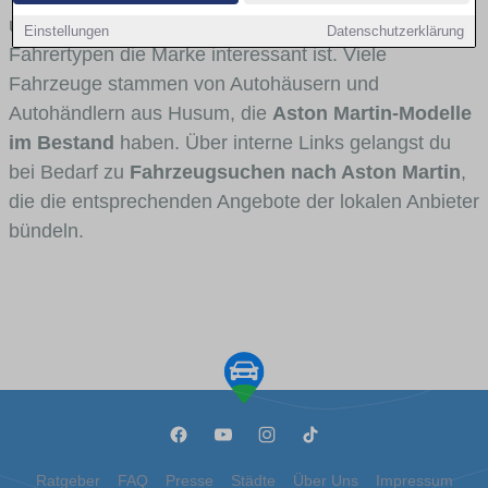
und Umlandverkehr zu sehen sind und für welche
Einstellungen
Datenschutzerklärung
Fahrertypen die Marke interessant ist. Viele
Fahrzeuge stammen von Autohäusern und
Autohändlern aus Husum, die
Aston Martin-Modelle
im Bestand
haben. Über interne Links gelangst du
bei Bedarf zu
Fahrzeugsuchen nach Aston Martin
,
die die entsprechenden Angebote der lokalen Anbieter
bündeln.
Ratgeber
FAQ
Presse
Städte
Über Uns
Impressum