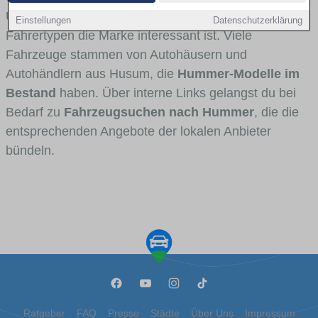
Umlandverkehr zu sehen sind und für welche
Einstellungen
Datenschutzerklärung
Fahrertypen die Marke interessant ist. Viele
Fahrzeuge stammen von Autohäusern und
Autohändlern aus Husum, die
Hummer-Modelle im
Bestand
haben. Über interne Links gelangst du bei
Bedarf zu
Fahrzeugsuchen nach Hummer
, die die
entsprechenden Angebote der lokalen Anbieter
bündeln.
Ratgeber
FAQ
Presse
Städte
Über Uns
Impressum