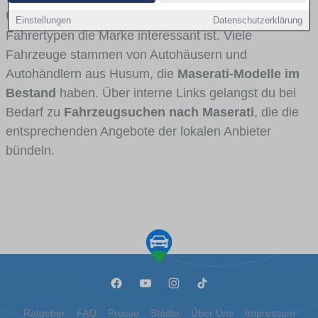
Umlandverkehr zu sehen sind und für welche
Einstellungen
Datenschutzerklärung
Fahrertypen die Marke interessant ist. Viele
Fahrzeuge stammen von Autohäusern und
Autohändlern aus Husum, die
Maserati-Modelle im
Bestand
haben. Über interne Links gelangst du bei
Bedarf zu
Fahrzeugsuchen nach Maserati
, die die
entsprechenden Angebote der lokalen Anbieter
bündeln.
Ratgeber
FAQ
Presse
Städte
Über Uns
Impressum