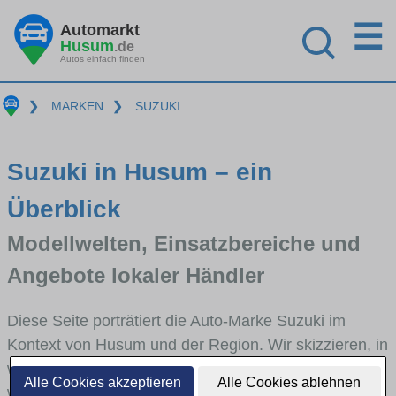
☰
Automarkt
Husum
.de
Autos einfach finden
❯
MARKEN
❯
SUZUKI
Suzuki in Husum – ein
Überblick
Modellwelten, Einsatzbereiche und
Angebote lokaler Händler
Diese Seite porträtiert die Auto-Marke Suzuki im
Kontext von Husum und der Region. Wir skizzieren, in
welchen Fahrzeugklassen Suzuki stark vertreten ist,
Alle Cookies akzeptieren
Alle Cookies ablehnen
welche Modellreihen häufig im Stadt- und