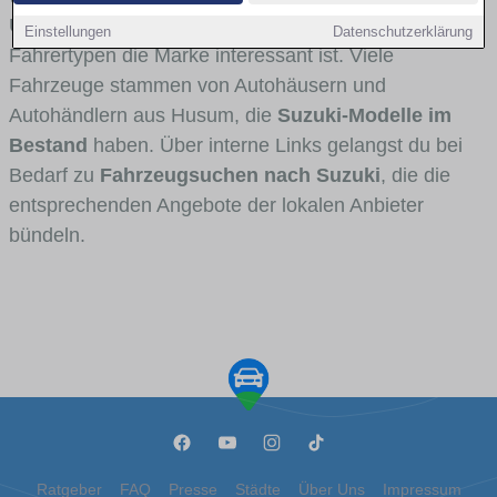
Umlandverkehr zu sehen sind und für welche
Einstellungen
Datenschutzerklärung
Fahrertypen die Marke interessant ist. Viele
Fahrzeuge stammen von Autohäusern und
Autohändlern aus Husum, die
Suzuki-Modelle im
Bestand
haben. Über interne Links gelangst du bei
Bedarf zu
Fahrzeugsuchen nach Suzuki
, die die
entsprechenden Angebote der lokalen Anbieter
bündeln.
Ratgeber
FAQ
Presse
Städte
Über Uns
Impressum