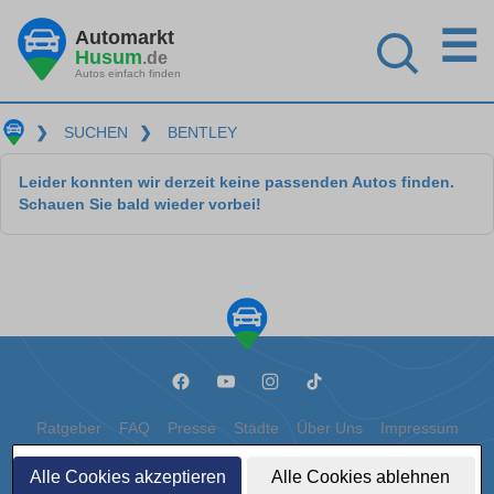
☰
Automarkt
Husum
.de
Autos einfach finden
❯
SUCHEN
❯
BENTLEY
Leider konnten wir derzeit keine passenden Autos finden.
Schauen Sie bald wieder vorbei!
Ratgeber
FAQ
Presse
Städte
Über Uns
Impressum
Datenschutz
Cookies
Alle Cookies akzeptieren
Alle Cookies ablehnen