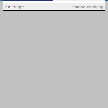
Copyright © 2000 - 2026 | 1A Infosysteme GmbH | Content by: 1a-sites-autos
Einstellungen
Datenschutzerklärung
08.08.2026