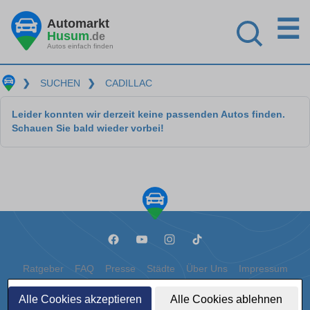
☰
Automarkt
Husum
.de
Autos einfach finden
❯
SUCHEN
❯
CADILLAC
Leider konnten wir derzeit keine passenden Autos finden.
Schauen Sie bald wieder vorbei!
Ratgeber
FAQ
Presse
Städte
Über Uns
Impressum
Datenschutz
Cookies
Alle Cookies akzeptieren
Alle Cookies ablehnen