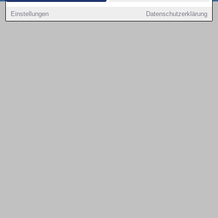
Copyright © 2000 - 2026 | 1A Infosysteme GmbH | Content by: 1a-sites-autos
Einstellungen
Datenschutzerklärung
08.08.2026