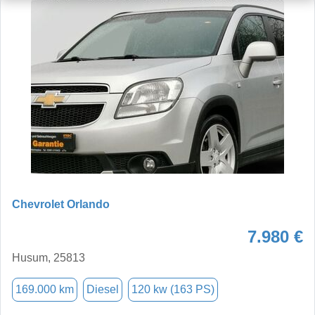
Chevrolet Orlando
7.980 €
Husum, 25813
169.000 km
Diesel
120 kw (163 PS)