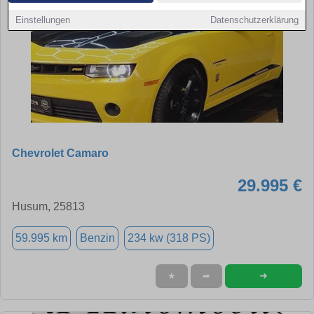
Einstellungen
Datenschutzerklärung
Chevrolet Camaro
29.995 €
Husum, 25813
59.995 km
Benzin
234 kw (318 PS)
➜
★
➦