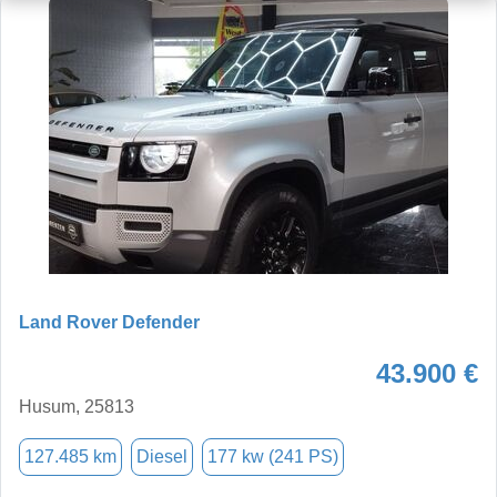
Land Rover Defender
43.900 €
Husum, 25813
127.485 km
Diesel
177 kw (241 PS)