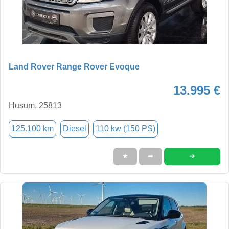
Land Rover Range Rover Evoque
13.995 €
Husum, 25813
125.100 km
Diesel
110 kw (150 PS)
➜
★
➦