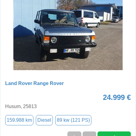
Land Rover Range Rover
24.999 €
Husum, 25813
159.988 km
Diesel
89 kw (121 PS)