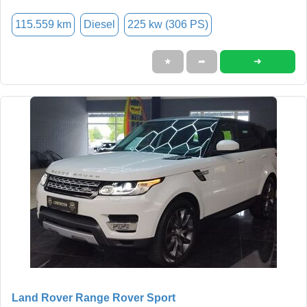
115.559 km
Diesel
225 kw (306 PS)
➜
★
➦
Land Rover Range Rover Sport