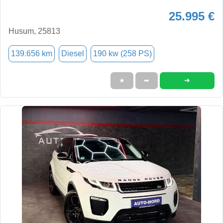
25.995 €
Husum, 25813
139.656 km
Diesel
190 kw (258 PS)
➜
★
➦