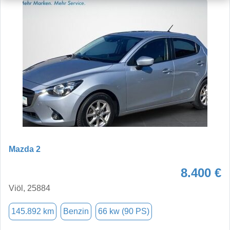
Mazda 2
8.400 €
Viöl, 25884
145.892 km
Benzin
66 kw (90 PS)