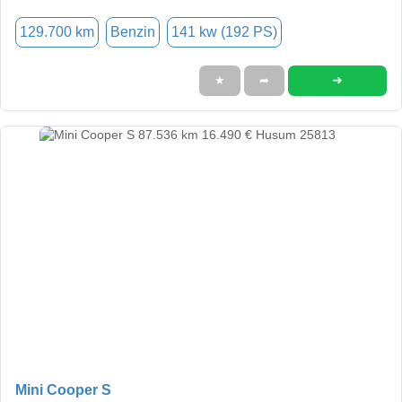
129.700 km
Benzin
141 kw (192 PS)
➜
★
➦
Mini Cooper S