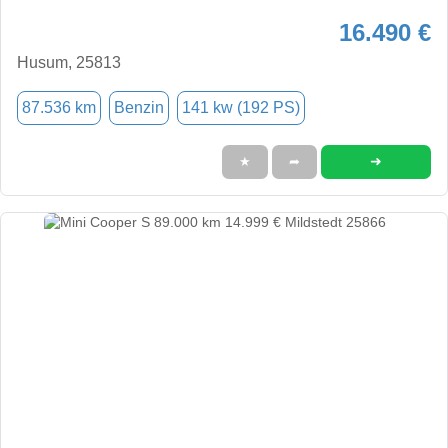
16.490 €
Husum, 25813
87.536 km
Benzin
141 kw (192 PS)
➜
★
➦