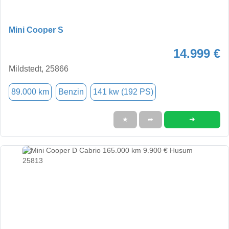
Mini Cooper S
14.999 €
Mildstedt, 25866
89.000 km
Benzin
141 kw (192 PS)
➜
★
➦