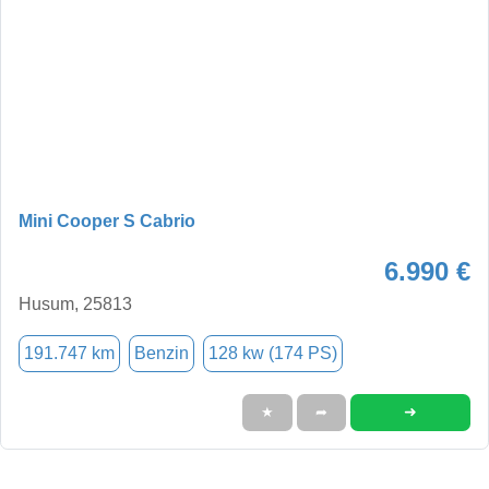
Mini Cooper S Cabrio
6.990 €
Husum, 25813
191.747 km
Benzin
128 kw (174 PS)
➜
★
➦