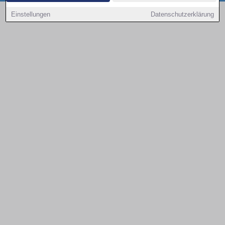
Copyright © 2000 - 2026 | 1A Infosysteme GmbH | Content by: 1a-sites-autos
Einstellungen
Datenschutzerklärung
09.08.2026