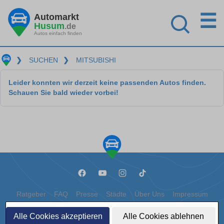
☰
Automarkt
Husum
.de
Autos einfach finden
❯
SUCHEN
❯
MITSUBISHI
Leider konnten wir derzeit keine passenden Autos finden.
Schauen Sie bald wieder vorbei!
Ratgeber
FAQ
Presse
Städte
Über Uns
Impressum
Datenschutz
Cookies
Alle Cookies akzeptieren
Alle Cookies ablehnen