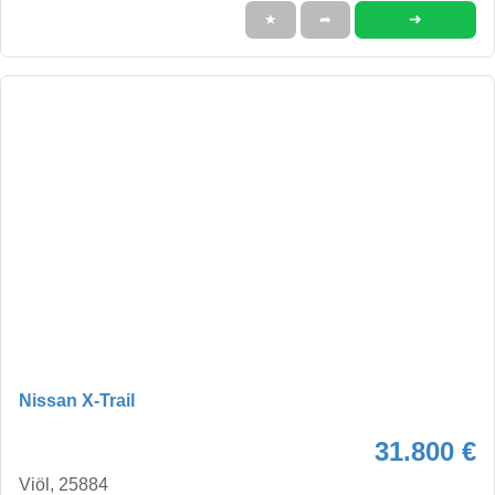
➜
★
➦
Nissan X-Trail
31.800 €
Viöl, 25884