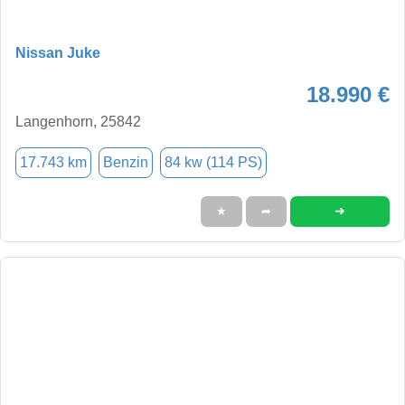
Nissan Juke
18.990 €
Langenhorn, 25842
17.743 km
Benzin
84 kw (114 PS)
➜
★
➦