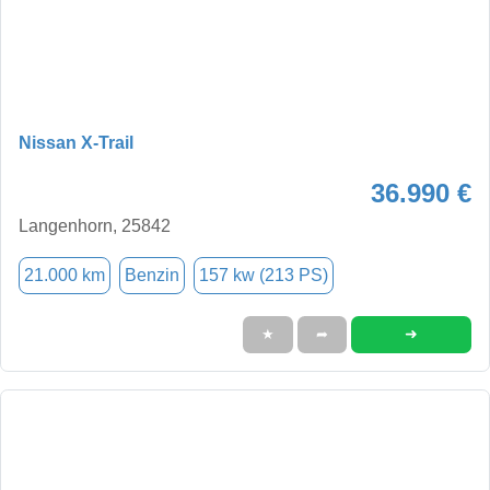
Nissan X-Trail
36.990 €
Langenhorn, 25842
21.000 km
Benzin
157 kw (213 PS)
➜
★
➦