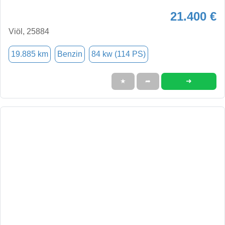
21.400 €
Viöl, 25884
19.885 km
Benzin
84 kw (114 PS)
➜
★
➦