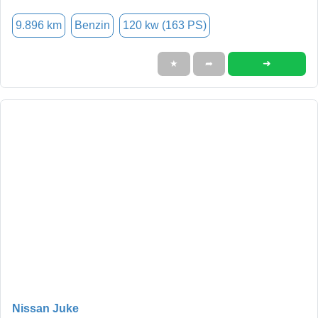
9.896 km
Benzin
120 kw (163 PS)
➜
★
➦
Nissan Juke