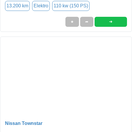
13.200 km
Elektro
110 kw (150 PS)
➜
★
➦
Nissan Townstar