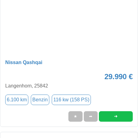
Nissan Qashqai
29.990 €
Langenhorn, 25842
6.100 km
Benzin
116 kw (158 PS)
➜
★
➦