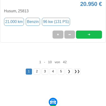
20.950 €
Husum, 25813
21.000 km
Benzin
96 kw (131 PS)
➜
★
➦
1 - 10 von 42
1
2
3
4
5
❯
❯❯