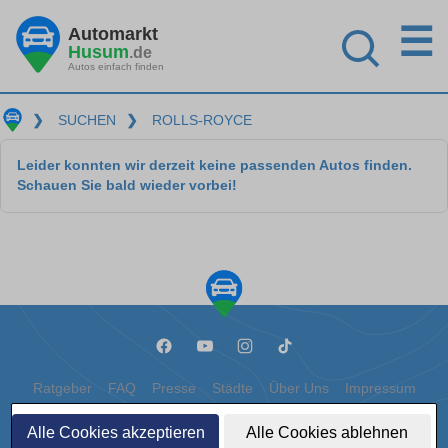
☰
Automarkt
Husum
.de
Autos einfach finden
❯
SUCHEN
❯
ROLLS-ROYCE
Leider konnten wir derzeit keine passenden Autos finden.
Schauen Sie bald wieder vorbei!
Ratgeber
FAQ
Presse
Städte
Über Uns
Impressum
Datenschutz
Cookies
Alle Cookies akzeptieren
Alle Cookies ablehnen