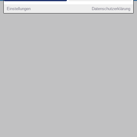
Copyright © 2000 - 2026 | 1A Infosysteme GmbH | Content by: 1a-sites-autos
Einstellungen
Datenschutzerklärung
09.08.2026