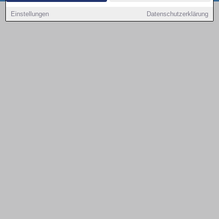
Copyright © 2000 - 2026 | 1A Infosysteme GmbH | Content by: 1a-sites-autos
Einstellungen
Datenschutzerklärung
08.08.2026