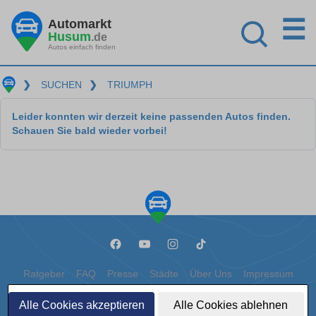
☰
Automarkt
Husum
.de
Autos einfach finden
❯
SUCHEN
❯
TRIUMPH
Leider konnten wir derzeit keine passenden Autos finden.
Schauen Sie bald wieder vorbei!
Ratgeber
FAQ
Presse
Städte
Über Uns
Impressum
Datenschutz
Cookies
Alle Cookies akzeptieren
Alle Cookies ablehnen