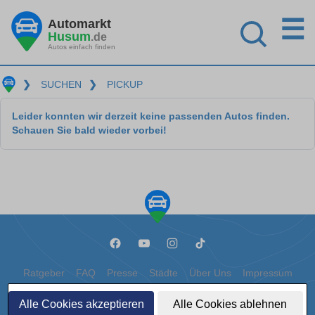
☰
Automarkt
Husum
.de
Autos einfach finden
❯
SUCHEN
❯
PICKUP
Leider konnten wir derzeit keine passenden Autos finden.
Schauen Sie bald wieder vorbei!
Ratgeber
FAQ
Presse
Städte
Über Uns
Impressum
Datenschutz
Cookies
Alle Cookies akzeptieren
Alle Cookies ablehnen