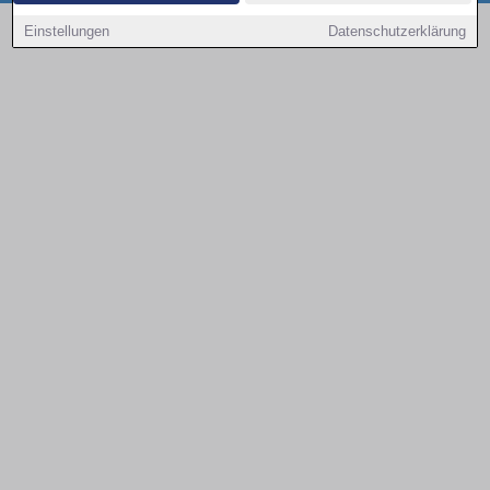
Copyright © 2000 - 2026 | 1A Infosysteme GmbH | Content by: 1a-sites-autos
Einstellungen
Datenschutzerklärung
07.08.2026