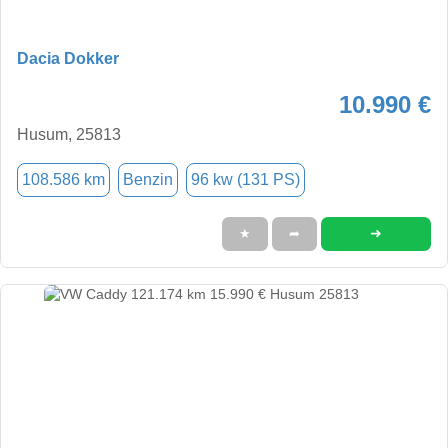
Dacia Dokker
10.990 €
Husum, 25813
108.586 km
Benzin
96 kw (131 PS)
➜
★
➦