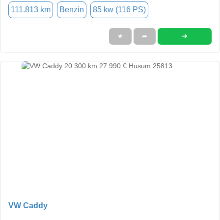
111.813 km
Benzin
85 kw (116 PS)
➜
★
➦
VW Caddy