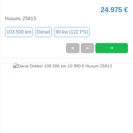
24.975 €
Husum, 25813
103.500 km
Diesel
90 kw (122 PS)
➜
★
➦