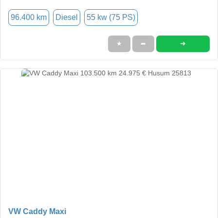
96.400 km
Diesel
55 kw (75 PS)
➜
★
➦
VW Caddy Maxi