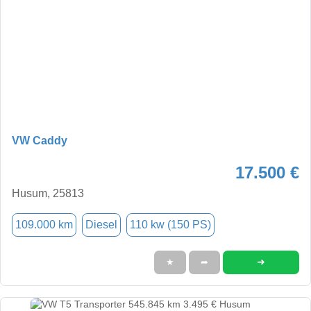
VW Caddy
17.500 €
Husum, 25813
109.000 km
Diesel
110 kw (150 PS)
➜
★
➦