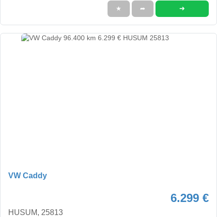
➜
★
➦
VW Caddy
6.299 €
HUSUM, 25813