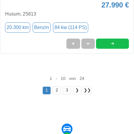
27.990 €
Husum, 25813
20.300 km
Benzin
84 kw (114 PS)
➜
★
➦
1 - 10 von 24
1
2
3
❯
❯❯