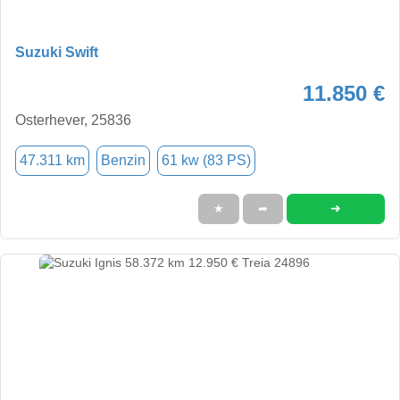
Suzuki Swift
11.850 €
Osterhever, 25836
47.311 km
Benzin
61 kw (83 PS)
➜
★
➦