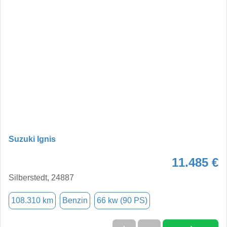
Suzuki Ignis
11.485 €
Silberstedt, 24887
108.310 km
Benzin
66 kw (90 PS)