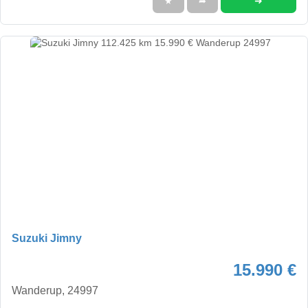
➜
★
➦
Suzuki Jimny
15.990 €
Wanderup, 24997