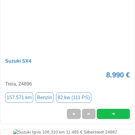
Suzuki SX4
8.990 €
Treia, 24896
157.571 km
Benzin
82 kw (111 PS)
➜
★
➦