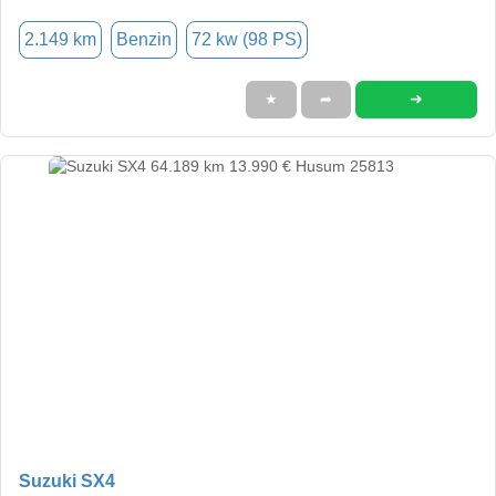
2.149 km
Benzin
72 kw (98 PS)
➜
★
➦
Suzuki SX4