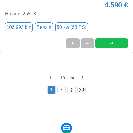
4.590 €
Husum, 25813
106.993 km
Benzin
50 kw (68 PS)
➜
★
➦
1 - 10 von 13
1
2
❯
❯❯