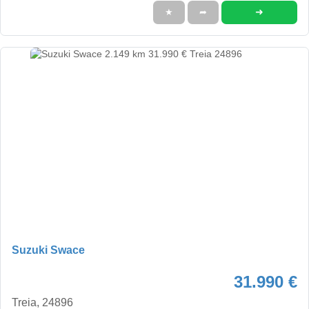
➜
★
➦
Suzuki Swace
31.990 €
Treia, 24896