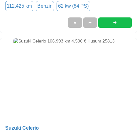
112.425 km
Benzin
62 kw (84 PS)
➜
★
➦
Suzuki Celerio