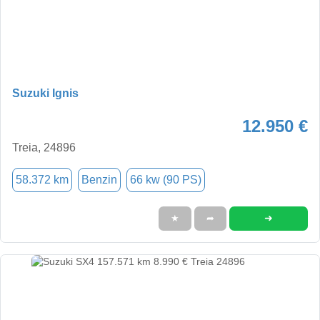
Suzuki Ignis
12.950 €
Treia, 24896
58.372 km
Benzin
66 kw (90 PS)
➜
★
➦