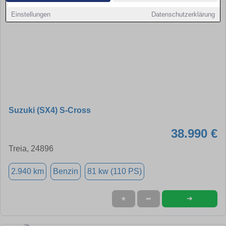
Einstellungen
Datenschutzerklärung
Suzuki (SX4) S-Cross
38.990 €
Treia, 24896
2.940 km
Benzin
81 kw (110 PS)
➜
★
➦