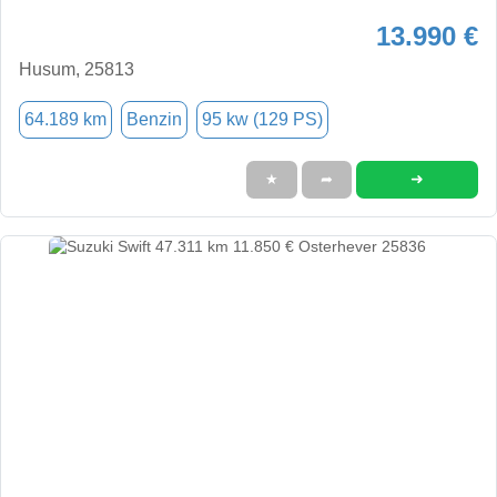
13.990 €
Husum, 25813
64.189 km
Benzin
95 kw (129 PS)
➜
★
➦