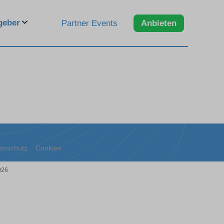
geber
Partner Events
Anbieten
enschutz
Cookies
026