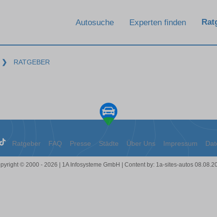
Rat
Autosuche
Experten finden
❯
RATGEBER
Ratgeber
FAQ
Presse
Städte
Über Uns
Impressum
Dat
pyright © 2000 - 2026 | 1A Infosysteme GmbH | Content by: 1a-sites-autos 08.08.2