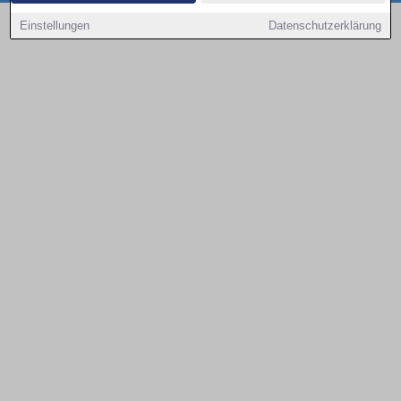
Copyright © 2000 - 2026 | 1A Infosysteme GmbH | Content by: 1a-sites-autos
Einstellungen
Datenschutzerklärung
09.08.2026