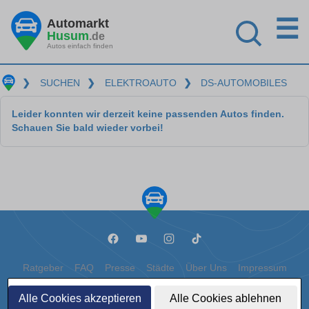
☰
Automarkt
Husum
.de
Autos einfach finden
❯
SUCHEN
❯
ELEKTROAUTO
❯
DS-AUTOMOBILES
Leider konnten wir derzeit keine passenden Autos finden.
Schauen Sie bald wieder vorbei!
Ratgeber
FAQ
Presse
Städte
Über Uns
Impressum
Datenschutz
Cookies
Alle Cookies akzeptieren
Alle Cookies ablehnen