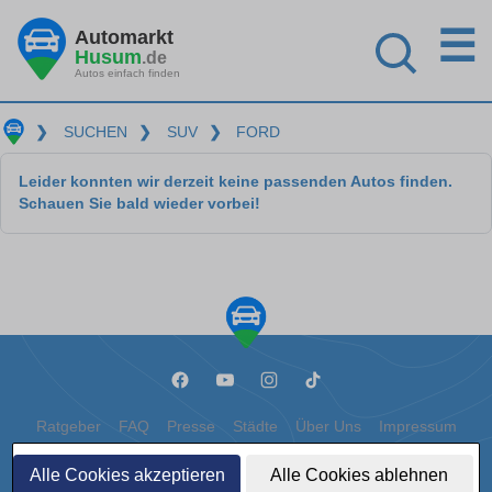
☰
Automarkt
Husum
.de
Autos einfach finden
❯
SUCHEN
❯
SUV
❯
FORD
Leider konnten wir derzeit keine passenden Autos finden.
Schauen Sie bald wieder vorbei!
Ratgeber
FAQ
Presse
Städte
Über Uns
Impressum
Datenschutz
Cookies
Alle Cookies akzeptieren
Alle Cookies ablehnen