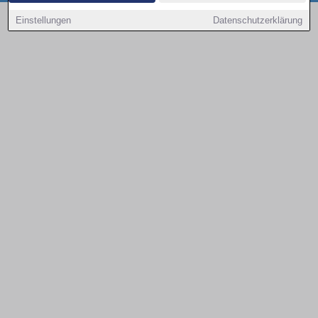
Copyright © 2000 - 2026 | 1A Infosysteme GmbH | Content by: 1a-sites-autos
Einstellungen
Datenschutzerklärung
08.08.2026