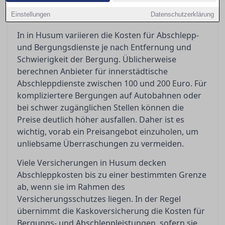
Schritte Sie unternehmen können, um sich
Einstellungen
dagegen zu wehren.
Datenschutzerklärung
In in Husum variieren die Kosten für Abschlepp-
und Bergungsdienste je nach Entfernung und
Schwierigkeit der Bergung. Üblicherweise
berechnen Anbieter für innerstädtische
Abschleppdienste zwischen 100 und 200 Euro. Für
kompliziertere Bergungen auf Autobahnen oder
bei schwer zugänglichen Stellen können die
Preise deutlich höher ausfallen. Daher ist es
wichtig, vorab ein Preisangebot einzuholen, um
unliebsame Überraschungen zu vermeiden.
Viele Versicherungen in Husum decken
Abschleppkosten bis zu einer bestimmten Grenze
ab, wenn sie im Rahmen des
Versicherungsschutzes liegen. In der Regel
übernimmt die Kaskoversicherung die Kosten für
Bergungs- und Abschleppleistungen, sofern sie