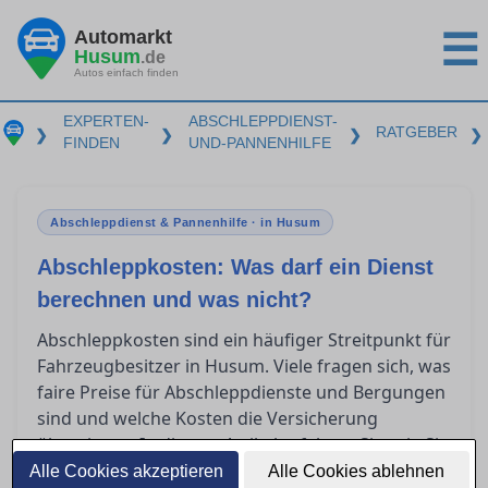
Automarkt
☰
Husum
.de
Autos einfach finden
EXPERTEN-
ABSCHLEPPDIENST-
RATGEBER
❯
❯
❯
❯
FINDEN
UND-PANNENHILFE
Abschleppdienst & Pannenhilfe · in Husum
Abschleppkosten: Was darf ein Dienst
berechnen und was nicht?
Abschleppkosten sind ein häufiger Streitpunkt für
Fahrzeugbesitzer in Husum. Viele fragen sich, was
faire Preise für Abschleppdienste und Bergungen
sind und welche Kosten die Versicherung
übernimmt. In diesem Artikel erfahren Sie, wie Sie
überhöhte Rechnungen erkennen und welche
Alle Cookies akzeptieren
Alle Cookies ablehnen