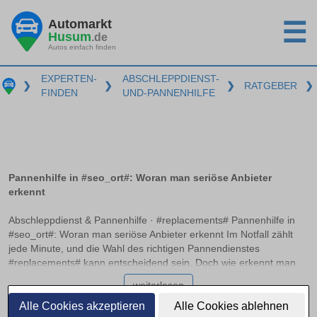
Automarkt
☰
Husum
.de
Autos einfach finden
EXPERTEN-
ABSCHLEPPDIENST-
❯
❯
❯
RATGEBER
❯
FINDEN
UND-PANNENHILFE
Pannenhilfe in #seo_ort#: Woran man seriöse Anbieter
erkennt
Abschleppdienst & Pannenhilfe · #replacements# Pannenhilfe in
#seo_ort#: Woran man seriöse Anbieter erkennt Im Notfall zählt
jede Minute, und die Wahl des richtigen Pannendienstes
#replacements# kann entscheidend sein. Doch wie erkennt man
einen seriösen Anbieter, der professionell und zuverlässig handelt?
weiterlesen
Dieser Artikel bietet klare Orientierung und hilft Ihnen dabei, im
Ernstfall schnell und richtig zu entscheiden, ohne böse
Alle Cookies akzeptieren
Alle Cookies ablehnen