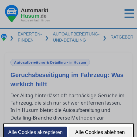
Automarkt
☰
Husum
.de
Autos einfach finden
EXPERTEN-
AUTOAUFBEREITUNG-
RATGEBER
❯
❯
❯
FINDEN
UND-DETAILING
Autoaufbereitung & Detailing · in Husum
Geruchsbeseitigung im Fahrzeug: Was
wirklich hilft
Der Alltag hinterlässt oft hartnäckige Gerüche im
Fahrzeug, die sich nur schwer entfernen lassen.
In in Husum bietet die
und
Autoaufbereitung
Detailing-Branche diverse Methoden zur
Geruchsbeseitigung an. Dieser Ratgeber gibt
einen Überblick über effektive Verfahren wie
Alle Cookies akzeptieren
Alle Cookies ablehnen