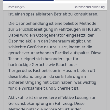
Ozonbehandlungen, Aktivkohleeinsätze und
Einstellungen
Datenschutzerklärung
Tiefenreinigungen und erklärt, wann es sinnvoll
ist, einen spezialisierten Betrieb zu konsultieren.
Die Ozonbehandlung ist eine beliebte Methode
zur Geruchsbeseitigung in Fahrzeugen in Husum.
Dabei wird ein Ozongenerator eingesetzt, der
Ozonmoleküle in den Innenraum abgibt und
schlechte Gerüche neutralisiert, indem er die
geruchsverursachenden Partikel aufspaltet. Diese
Technik eignet sich besonders gut für
hartnäckige Gerüche wie Rauch oder
Tiergerüche. Fachbetriebe in Husum bieten oft
diese Behandlung an, da sie Erfahrung im
sicheren Umgang mit Ozon haben, was wichtig
für die Wirksamkeit und Sicherheit ist.
Aktivkohle ist eine weitere effektive Lösung zur
Geruchsbekämpfung im Fahrzeug. Diese
Methode nutzt die poröse Struktur der