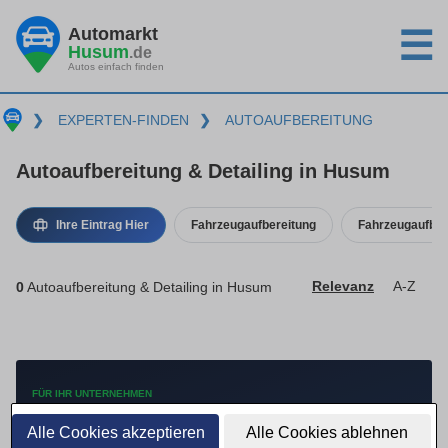
Automarkt
☰
Husum
.de
Autos einfach finden
❯
EXPERTEN-FINDEN
❯
AUTOAUFBEREITUNG
Autoaufbereitung & Detailing in Husum
Ihre Eintrag Hier
Fahrzeugaufbereitung
Fahrzeugaufber
0
Autoaufbereitung & Detailing in Husum
Relevanz
A-Z
FÜR IHR UNTERNEHMEN
Mehr Anfragen mit
Alle Cookies akzeptieren
Alle Cookies ablehnen