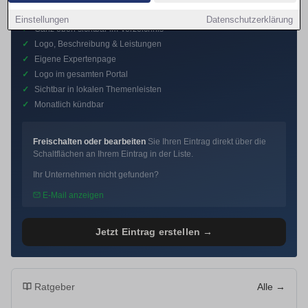
Premium-Eintrag
Einstellungen
Datenschutzerklärung
✓
Ganz oben sichtbar im Verzeichnis
✓
Logo, Beschreibung & Leistungen
✓
Eigene Expertenpage
✓
Logo im gesamten Portal
✓
Sichtbar in lokalen Themenleisten
✓
Monatlich kündbar
Freischalten oder bearbeiten
Sie Ihren Eintrag direkt über die
Schaltflächen an Ihrem Eintrag in der Liste.
Ihr Unternehmen nicht gefunden?
E-Mail anzeigen
Jetzt Eintrag erstellen →
Ratgeber
Alle →