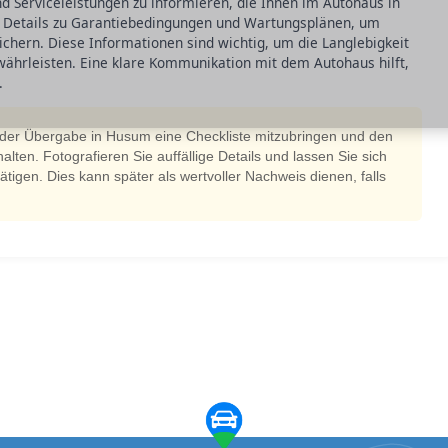
nd Serviceleistungen zu informieren, die Ihnen im Autohaus in
e Details zu Garantiebedingungen und Wartungsplänen, um
chern. Diese Informationen sind wichtig, um die Langlebigkeit
währleisten. Eine klare Kommunikation mit dem Autohaus hilft,
.
i der Übergabe in Husum eine Checkliste mitzubringen und den
alten. Fotografieren Sie auffällige Details und lassen Sie sich
ätigen. Dies kann später als wertvoller Nachweis dienen, falls