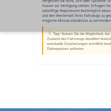
Vergessen Sie nicht, sich über Garantie- u
Husum zur Verfügung stehen. Erfragen Si
zukünftige Reparaturen bestmöglich abzusi
und den Werterhalt Ihres Fahrzeugs zu ge
mögliche Missverständnisse zu vermeiden
Tipp: Nutzen Sie die Möglichkeit, be
Zustand des Fahrzeugs detailliert festzuh
eventuelle Zusicherungen schriftlich best
Diskrepanzen auftreten.