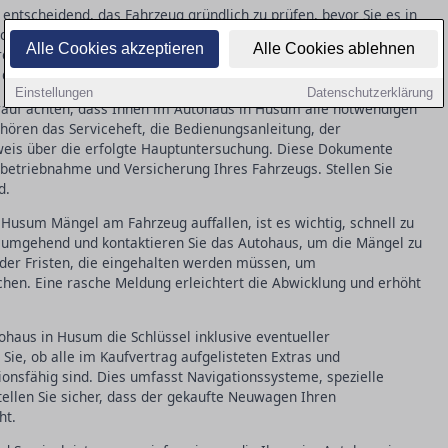
entscheidend, das Fahrzeug gründlich zu prüfen, bevor Sie es in
k auf Kratzer, überprüfen Sie alle Funktionen, wie Beleuchtung
Alle Cookies akzeptieren
Alle Cookies ablehnen
rekten Kilometerstand. Solche Inspektionen helfen, spätere
 dass das Auto in einwandfreiem Zustand ist.
Einstellungen
Datenschutzerklärung
rauf achten, dass Ihnen im Autohaus in Husum alle notwendigen
ören das Serviceheft, die Bedienungsanleitung, der
weis über die erfolgte Hauptuntersuchung. Diese Dokumente
betriebnahme und Versicherung Ihres Fahrzeugs. Stellen Sie
d.
Husum Mängel am Fahrzeug auffallen, ist es wichtig, schnell zu
 umgehend und kontaktieren Sie das Autohaus, um die Mängel zu
oder Fristen, die eingehalten werden müssen, um
en. Eine rasche Meldung erleichtert die Abwicklung und erhöht
ohaus in Husum die Schlüssel inklusive eventueller
Sie, ob alle im Kaufvertrag aufgelisteten Extras und
onsfähig sind. Dies umfasst Navigationssysteme, spezielle
tellen Sie sicher, dass der gekaufte Neuwagen Ihren
ht.