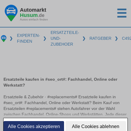
Automarkt
☰
Husum
.de
Autos einfach finden
ERSATZTEILE-
EXPERTEN-
❯
❯
UND-
❯
RATGEBER
❯
C49
FINDEN
ZUBEHOER
Ersatzteile kaufen in #seo_ort#: Fachhandel, Online oder
Werkstatt?
Ersatzteile & Zubehör · #replacements# Ersatzteile kaufen in
#seo_ort#: Fachhandel, Online oder Werkstatt? Beim Kauf von
Ersatzteilen #replacements# stehen Autofahrer vor der Wahl
zwischen Fachhandel, Online-Shops und Werkstätten. Jede dieser
Bezugsquellen hat ihre Vorzüge und Herausforderungen. Worauf
weiterlesen
es beim Online-Kauf von Kfz-Teilen zu achten gilt und wann sich
Alle Cookies akzeptieren
Alle Cookies ablehnen