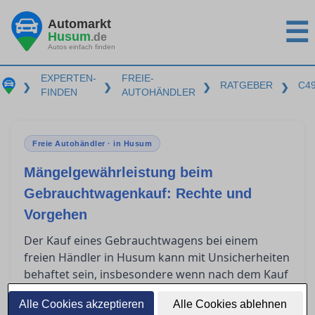
Automarkt
☰
Husum
.de
Autos einfach finden
EXPERTEN-
FREIE-
RATGEBER
C4
❯
❯
❯
❯
FINDEN
AUTOHÄNDLER
Freie Autohändler · in Husum
Mängelgewährleistung beim
Gebrauchtwagenkauf: Rechte und
Vorgehen
Der Kauf eines Gebrauchtwagens bei einem
freien Händler in Husum kann mit Unsicherheiten
behaftet sein, insbesondere wenn nach dem Kauf
Mängel auftreten. Gewerbliche Verkäufer sind
Alle Cookies akzeptieren
Alle Cookies ablehnen
jedoch gesetzlich zur Mängelgewährleistung