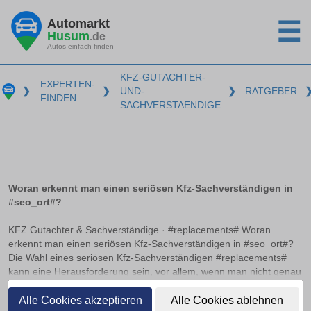
Automarkt
☰
Husum
.de
Autos einfach finden
KFZ-GUTACHTER-
EXPERTEN-
❯
❯
UND-
❯
RATGEBER
FINDEN
SACHVERSTAENDIGE
Woran erkennt man einen seriösen Kfz-Sachverständigen in
#seo_ort#?
KFZ Gutachter & Sachverständige · #replacements# Woran
erkennt man einen seriösen Kfz-Sachverständigen in #seo_ort#?
Die Wahl eines seriösen Kfz-Sachverständigen #replacements#
kann eine Herausforderung sein, vor allem, wenn man nicht genau
weiß, worauf zu achten ist. Anerkannte Zertifizierungen und
weiterlesen
Verbandsmitgliedschaften können hier als wichtige Indikatoren
Alle Cookies akzeptieren
Alle Cookies ablehnen