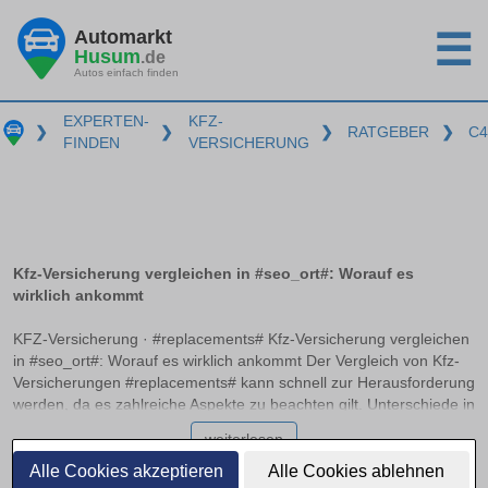
Automarkt
☰
Husum
.de
Autos einfach finden
EXPERTEN-
KFZ-
❯
❯
❯
RATGEBER
❯
C4
FINDEN
VERSICHERUNG
Kfz-Versicherung vergleichen in #seo_ort#: Worauf es
wirklich ankommt
KFZ-Versicherung · #replacements# Kfz-Versicherung vergleichen
in #seo_ort#: Worauf es wirklich ankommt Der Vergleich von Kfz-
Versicherungen #replacements# kann schnell zur Herausforderung
werden, da es zahlreiche Aspekte zu beachten gilt. Unterschiede in
Haftpflicht, Teilkasko und Vollkasko, empfohlene
weiterlesen
Deckungssummen sowie die Bedeutung von Typ- und
Regionalklassen spielen eine entscheidende Rolle. Dieser Artikel
Alle Cookies akzeptieren
Alle Cookies ablehnen