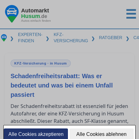
Automarkt
☰
Husum
.de
Autos einfach finden
EXPERTEN-
KFZ-
RATGEBER
C4
❯
❯
❯
❯
FINDEN
VERSICHERUNG
KFZ-Versicherung · in Husum
Schadenfreiheitsrabatt: Was er
bedeutet und was bei einem Unfall
passiert
Der Schadenfreiheitsrabatt ist essenziell für jeden
Autofahrer, der eine KFZ-Versicherung in Husum
abschließt. Dieser Rabatt, auch SF-Klasse genannt,
kann erhebliche Einsparungen bei der
Alle Cookies akzeptieren
Alle Cookies ablehnen
Versicherungsprämie bedeuten. Doch was