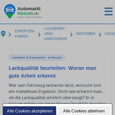
Automarkt
☰
Husum
.de
Autos einfach finden
LACKIERER-
EXPERTEN-
UND-
RATGEBER
C491
❯
❯
❯
❯
FINDEN
KAROSSERIE
Lackierer & Karosserie · in Husum
Lackqualität beurteilen: Woran man
gute Arbeit erkennt
Wer sein Fahrzeug lackieren lässt, wünscht sich
ein makelloses Ergebnis. Doch wie erkennt man,
ob die Lackqualität wirklich überzeugt? In in
Husum geben wir einen klaren Überblick darüber,
was nach einer Lackierung zu prüfen ist, welche
Alle Cookies akzeptieren
Alle Cookies ablehnen