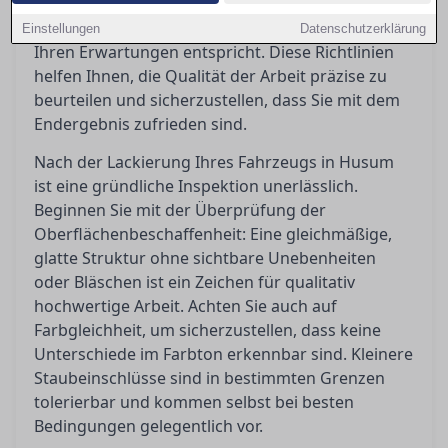
Toleranzen akzeptabel sind und welche Schritte
Sie einleiten können, wenn das Ergebnis nicht
Einstellungen
Datenschutzerklärung
Ihren Erwartungen entspricht. Diese Richtlinien
helfen Ihnen, die Qualität der Arbeit präzise zu
beurteilen und sicherzustellen, dass Sie mit dem
Endergebnis zufrieden sind.
Nach der Lackierung Ihres Fahrzeugs in Husum
ist eine gründliche Inspektion unerlässlich.
Beginnen Sie mit der Überprüfung der
Oberflächenbeschaffenheit: Eine gleichmäßige,
glatte Struktur ohne sichtbare Unebenheiten
oder Bläschen ist ein Zeichen für qualitativ
hochwertige Arbeit. Achten Sie auch auf
Farbgleichheit, um sicherzustellen, dass keine
Unterschiede im Farbton erkennbar sind. Kleinere
Staubeinschlüsse sind in bestimmten Grenzen
tolerierbar und kommen selbst bei besten
Bedingungen gelegentlich vor.