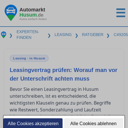
Automarkt
☰
Husum
.de
Autos einfach finden
EXPERTEN-
LEASING
RATGEBER
C49205
❯
❯
❯
❯
FINDEN
Leasing · in Husum
Leasingvertrag prüfen: Worauf man vor
der Unterschrift achten muss
Bevor Sie einen Leasingvertrag in Husum
unterschreiben, ist es entscheidend, die
wichtigsten Klauseln genau zu prüfen. Begriffe
wie Restwert, Sonderzahlung und Laufzeit
können komplex sein und erhebliche finanzielle
Auswirkungen haben. Zudem stellt sich oft die
Alle Cookies akzeptieren
Alle Cookies ablehnen