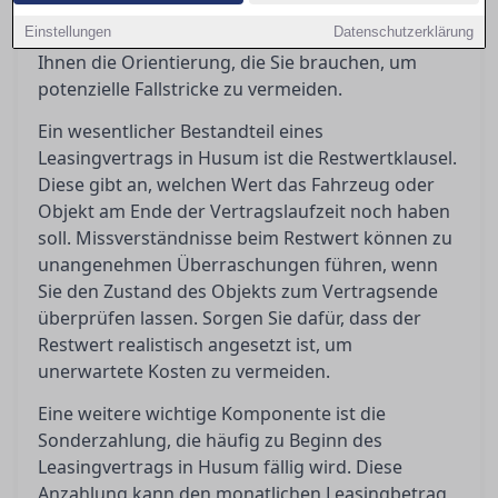
Frage, was passiert, wenn Sie den Vertrag
Einstellungen
vorzeitig beenden möchten. Dieser Artikel gibt
Datenschutzerklärung
Ihnen die Orientierung, die Sie brauchen, um
potenzielle Fallstricke zu vermeiden.
Ein wesentlicher Bestandteil eines
Leasingvertrags in Husum ist die Restwertklausel.
Diese gibt an, welchen Wert das Fahrzeug oder
Objekt am Ende der Vertragslaufzeit noch haben
soll. Missverständnisse beim Restwert können zu
unangenehmen Überraschungen führen, wenn
Sie den Zustand des Objekts zum Vertragsende
überprüfen lassen. Sorgen Sie dafür, dass der
Restwert realistisch angesetzt ist, um
unerwartete Kosten zu vermeiden.
Eine weitere wichtige Komponente ist die
Sonderzahlung, die häufig zu Beginn des
Leasingvertrags in Husum fällig wird. Diese
Anzahlung kann den monatlichen Leasingbetrag