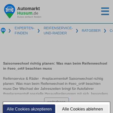
Automarkt
☰
Husum
.de
Autos einfach finden
EXPERTEN-
REIFENSERVICE-
❯
❯
❯
RATGEBER
❯
C
FINDEN
UND-RAEDER
Saisonwechsel richtig planen: Was man beim Reifenwechsel
in #seo_ort# beachten muss
Reifenservice & Räder · #replacements# Saisonwechsel richtig
planen: Was man beim Reifenwechsel in #seo_ort# beachten
muss Der Wechsel der Jahreszeiten bringt für Autofahrer
#replacements# spezielle Herausforderungen mit sich, besonders
wenn es um den Reifenwechsel geht. Die O-bis-O-Regel – von
weiterlesen
Oktober bis Ostern – ist zwar ein nützlicher Anhaltspunkt, reicht
aber oft nicht aus, um wirklich sicher unterwegs zu sein. Zudem
Alle Cookies akzeptieren
Alle Cookies ablehnen