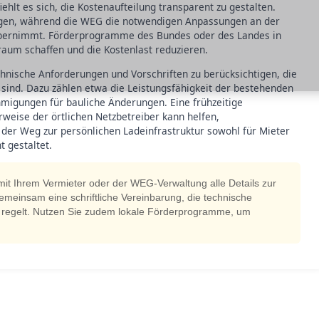
hlt es sich, die Kostenaufteilung transparent zu gestalten.
ragen, während die WEG die notwendigen Anpassungen an der
 übernimmt. Förderprogramme des Bundes oder des Landes in
raum schaffen und die Kostenlast reduzieren.
chnische Anforderungen und Vorschriften zu berücksichtigen, die
t sind. Dazu zählen etwa die Leistungsfähigkeit der bestehenden
hmigungen für bauliche Änderungen. Eine frühzeitige
weise der örtlichen Netzbetreiber kann helfen,
der Weg zur persönlichen Ladeinfrastruktur sowohl für Mieter
t gestaltet.
 mit Ihrem Vermieter oder der WEG-Verwaltung alle Details zur
 gemeinsam eine schriftliche Vereinbarung, die technische
 regelt. Nutzen Sie zudem lokale Förderprogramme, um