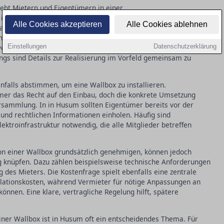
steht Mietern und Eigentümern in einer
 Husum gesetzlich zu. Durch die Novelle des
Alle Cookies akzeptieren
Alle Cookies ablehnen
s Mietrecht wurden entscheidende Voraussetzungen
ng zur Elektromobilität zu erleichtern. Mieter müssen jedoch
Einstellungen
Datenschutzerklärung
or es zu einer Installation kommt. Diese Zustimmung darf in
ings sind Details zur Realisierung im Vorfeld gemeinsam zu
falls abstimmen, um eine Wallbox zu installieren.
mer das Recht auf den Einbau, doch die konkrete Umsetzung
rsammlung. In in Husum sollten Eigentümer bereits vor der
und rechtlichen Informationen einholen. Häufig sind
ktroinfrastruktur notwendig, die alle Mitglieder betreffen
on einer Wallbox grundsätzlich genehmigen, können jedoch
knüpfen. Dazu zählen beispielsweise technische Anforderungen
 des Mieters. Die Kostenfrage spielt ebenfalls eine zentrale
tallationskosten, während Vermieter für nötige Anpassungen an
können. Eine klare, vertragliche Regelung hilft, spätere
einer Wallbox ist in Husum oft ein entscheidendes Thema. Für