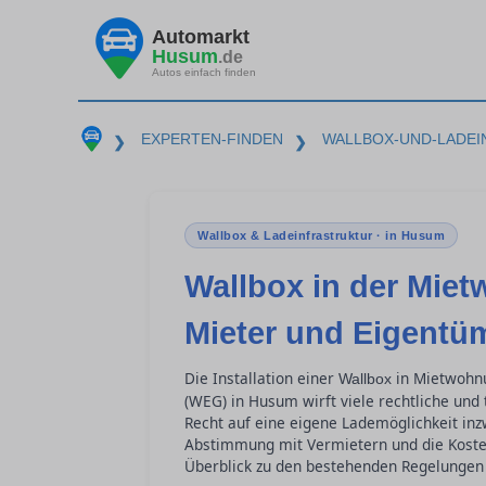
Automarkt
Husum
.de
Autos einfach finden
EXPERTEN-FINDEN
WALLBOX-UND-LADE
❯
❯
Wallbox & Ladeinfrastruktur · in Husum
Wallbox in der Mi
Mieter und Eigentü
Die Installation einer
in Mietwohn
Wallbox
(WEG) in Husum wirft viele rechtliche un
Recht auf eine eigene Lademöglichkeit inzwi
Abstimmung mit Vermietern und die Kostenv
Überblick zu den bestehenden Regelungen 