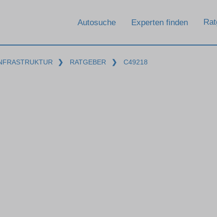
Rat
Autosuche
Experten finden
INFRASTRUKTUR
❯
RATGEBER
❯
C49218