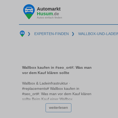
Automarkt
Husum
.de
Autos einfach finden
❯
EXPERTEN-FINDEN
❯
WALLBOX-UND-LADE
Wallbox kaufen in #seo_ort#: Was man
vor dem Kauf klären sollte
Wallbox & Ladeinfrastruktur ·
#replacements# Wallbox kaufen in
#seo_ort#: Was man vor dem Kauf klären
sollte Beim Kauf einer Wallbox
#replacements# stehen viele vor der
weiterlesen
Herausforderung, die passende Option für
ihre individuellen Bedürfnisse zu wählen.