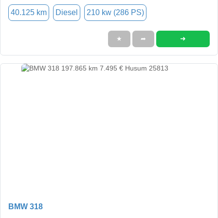
40.125 km
Diesel
210 kw (286 PS)
➜
★
➦
BMW 318