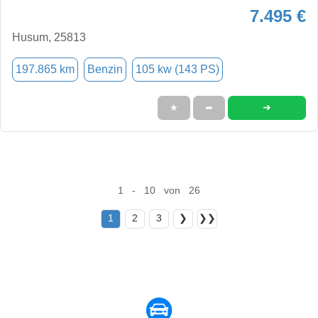
7.495 €
Husum, 25813
197.865 km
Benzin
105 kw (143 PS)
➜
★
➦
1 - 10 von 26
1
2
3
❯
❯❯