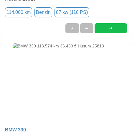
114.000 km
Benzin
87 kw (118 PS)
➜
★
➦
BMW 330