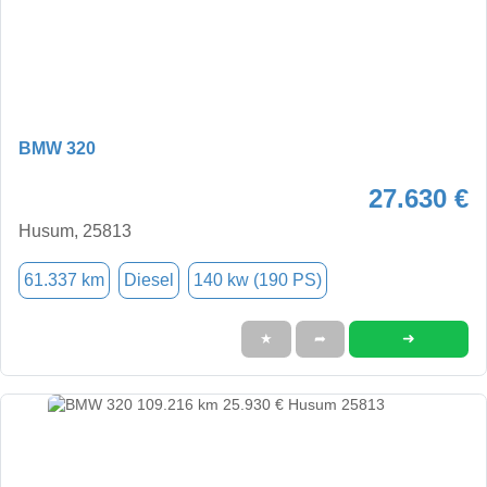
BMW 320
27.630 €
Husum, 25813
61.337 km
Diesel
140 kw (190 PS)
➜
★
➦