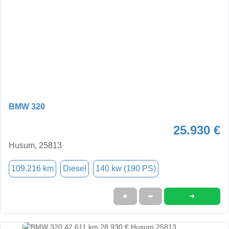
BMW 320
25.930 €
Husum, 25813
109.216 km
Diesel
140 kw (190 PS)
➜
★
➦