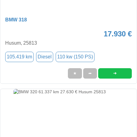
BMW 318
17.930 €
Husum, 25813
105.419 km
Diesel
110 kw (150 PS)
➜
★
➦