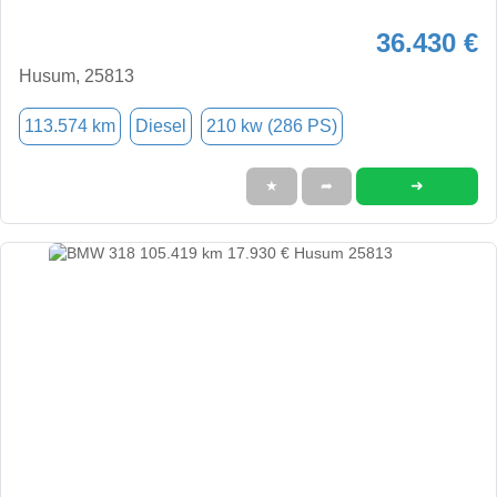
36.430 €
Husum, 25813
113.574 km
Diesel
210 kw (286 PS)
➜
★
➦