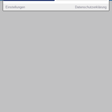
Copyright © 2000 - 2026 | 1A Infosysteme GmbH | Content by: 1a-sites-autos
Einstellungen
Datenschutzerklärung
10.08.2026