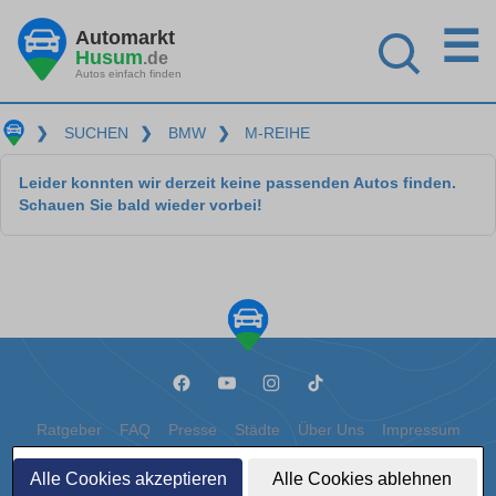
☰
Automarkt
Husum
.de
Autos einfach finden
❯
SUCHEN
❯
BMW
❯
M-REIHE
Leider konnten wir derzeit keine passenden Autos finden.
Schauen Sie bald wieder vorbei!
Ratgeber
FAQ
Presse
Städte
Über Uns
Impressum
Datenschutz
Cookies
Alle Cookies akzeptieren
Alle Cookies ablehnen