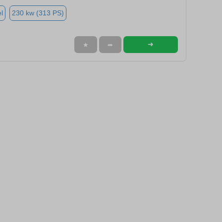
l
230 kw (313 PS)
➜
★
➦