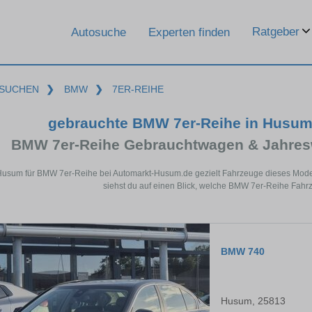
Ratgeber
Autosuche
Experten finden
SUCHEN
❯
BMW
❯
7ER-REIHE
gebrauchte BMW 7er-Reihe in Husum
BMW 7er-Reihe Gebrauchtwagen & Jahres
Husum für BMW 7er-Reihe bei Automarkt-Husum.de gezielt Fahrzeuge dieses Mode
siehst du auf einen Blick, welche BMW 7er-Reihe Fahr
BMW 740
Husum, 25813