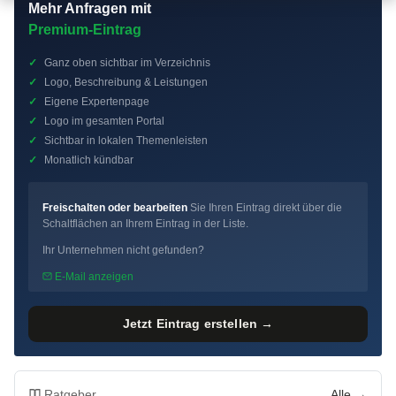
Mehr Anfragen mit
Premium-Eintrag
✓
Ganz oben sichtbar im Verzeichnis
✓
Logo, Beschreibung & Leistungen
✓
Eigene Expertenpage
✓
Logo im gesamten Portal
✓
Sichtbar in lokalen Themenleisten
✓
Monatlich kündbar
Freischalten oder bearbeiten
Sie Ihren Eintrag direkt über die
Schaltflächen an Ihrem Eintrag in der Liste.
Ihr Unternehmen nicht gefunden?
E-Mail anzeigen
Jetzt Eintrag erstellen →
Ratgeber
Alle →