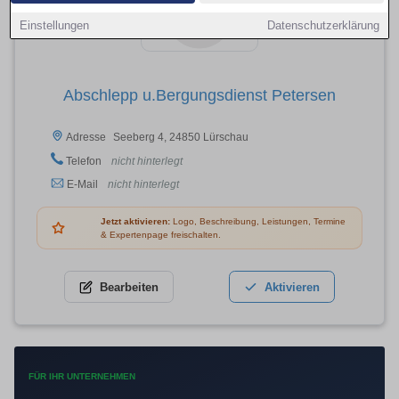
Einstellungen
Datenschutzerklärung
Abschlepp u.Bergungsdienst Petersen
Seeberg 4, 24850 Lürschau
Adresse
Telefon
nicht hinterlegt
E-Mail
nicht hinterlegt
Jetzt aktivieren:
Logo, Beschreibung, Leistungen, Termine
& Expertenpage freischalten.
Bearbeiten
Aktivieren
FÜR IHR UNTERNEHMEN