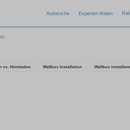
Rat
Autosuche
Experten finden
ON
ur vs. Heimladen
Wallbox Installation
Wallbox installier