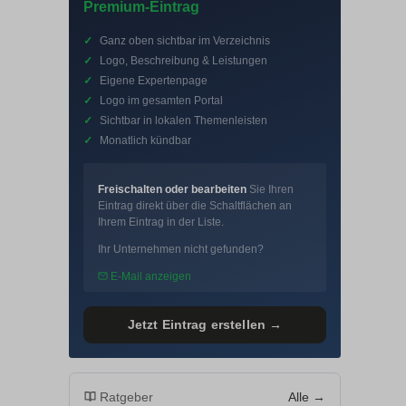
Premium-Eintrag
✓
Ganz oben sichtbar im Verzeichnis
✓
Logo, Beschreibung & Leistungen
✓
Eigene Expertenpage
✓
Logo im gesamten Portal
✓
Sichtbar in lokalen Themenleisten
✓
Monatlich kündbar
Freischalten oder bearbeiten
Sie Ihren
Eintrag direkt über die Schaltflächen an
Ihrem Eintrag in der Liste.
Ihr Unternehmen nicht gefunden?
E-Mail anzeigen
Jetzt Eintrag erstellen →
Ratgeber
Alle →